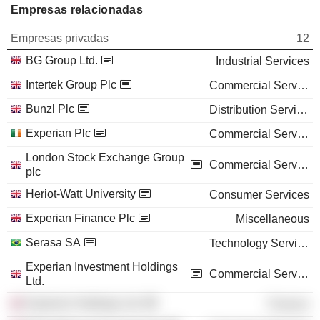
Empresas relacionadas
Empresas privadas
12
BG Group Ltd.
Industrial Services
Intertek Group Plc
Commercial Services
Bunzl Plc
Distribution Services
Experian Plc
Commercial Services
London Stock Exchange Group
Commercial Services
plc
Heriot-Watt University
Consumer Services
Experian Finance Plc
Miscellaneous
Serasa SA
Technology Services
Experian Investment Holdings
Commercial Services
Ltd.
Experian Holdings Ltd.
Finance