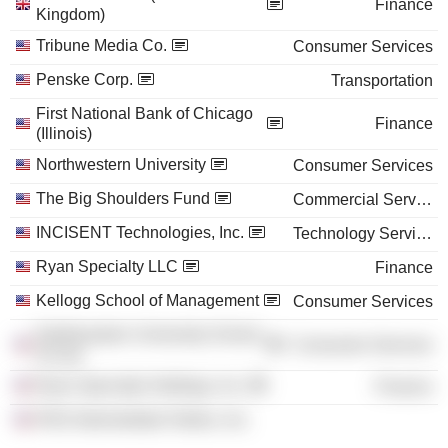
Finance
Kingdom)
Tribune Media Co.
Consumer Services
Penske Corp.
Transportation
First National Bank of Chicago
Finance
(Illinois)
Northwestern University
Consumer Services
The Big Shoulders Fund
Commercial Services
INCISENT Technologies, Inc.
Technology Services
Ryan Specialty LLC
Finance
Kellogg School of Management
Consumer Services
Northwestern University School
Consumer Services
of Law
Ryan Specialty Holdings, Inc.
Finance
RSG Intermediate Holdco, Inc.