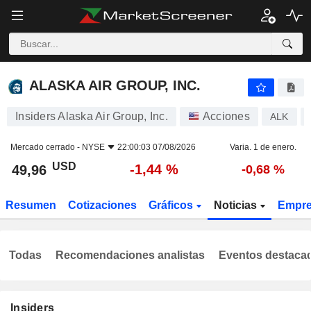
ALASKA AIR GROUP, INC.
49,96
$
-1,44 %
ALASKA AIR GROUP, INC.
Insiders Alaska Air Group, Inc.
Acciones
ALK
Mercado cerrado -
NYSE
22:00:03 07/08/2026
Varia. 1 de enero.
USD
-1,44 %
49,96
-0,68 %
Resumen
Cotizaciones
Gráficos
Noticias
Empr
Todas
Recomendaciones analistas
Eventos destaca
Insiders