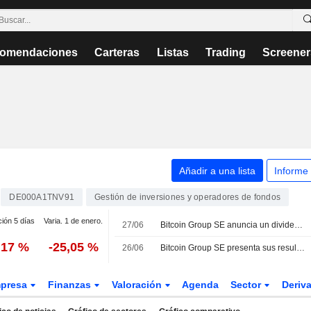
omendaciones
Carteras
Listas
Trading
Screener
Añadir a una lista
Informe
DE000A1TNV91
Gestión de inversiones y operadores de fondos
ción 5 días
Varia. 1 de enero.
27/06
Bitcoin Group SE anuncia un dividendo anual que se abonará el 2 de septiembre de 2026
,17 %
-25,05 %
26/06
Bitcoin Group SE presenta sus resultados anuales correspondientes al ejercicio cerrado el 31 de diciembre de 2025
presa
Finanzas
Valoración
Agenda
Sector
Deriv