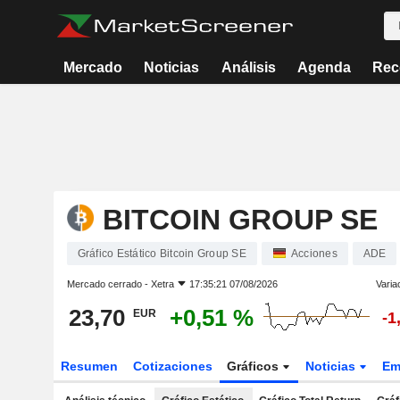
Mercado
Noticias
Análisis
Agenda
Rec
BITCOIN GROUP SE
Gráfico Estático Bitcoin Group SE
Acciones
ADE
Mercado cerrado -
Xetra
17:35:21 07/08/2026
Varia
23,70
+0,51 %
EUR
-1
Resumen
Cotizaciones
Gráficos
Noticias
Em