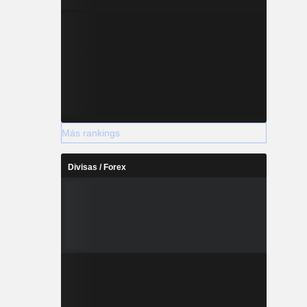
Más rankings
Divisas / Forex