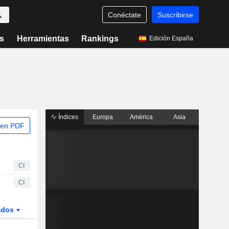
Conéctate
Suscribirse
s
Herramientas
Rankings
Edición España
Índices
Europa
América
Asia
 en PDF
CI
CI
ados