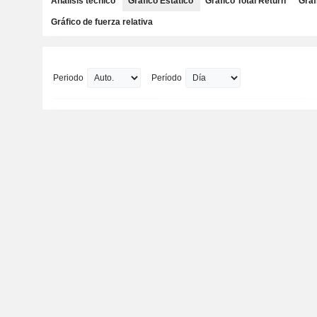
Análisis técnico
Gráfico Estático
Gráfico Total Return
Gráf
Gráfico de fuerza relativa
Periodo
Período