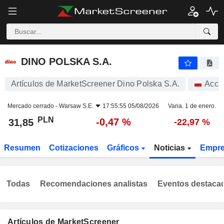
DINO POLSKA S.A.
31,85
zł
-0,47 %
DINO POLSKA S.A.
Artículos de MarketScreener Dino Polska S.A.
Acci
Mercado cerrado -
Warsaw S.E.
17:55:55 05/08/2026
Varia. 1 de enero.
PLN
-0,47 %
31,85
-22,97 %
Resumen
Cotizaciones
Gráficos
Noticias
Empr
Todas
Recomendaciones analistas
Eventos destaca
Artículos de MarketScreener