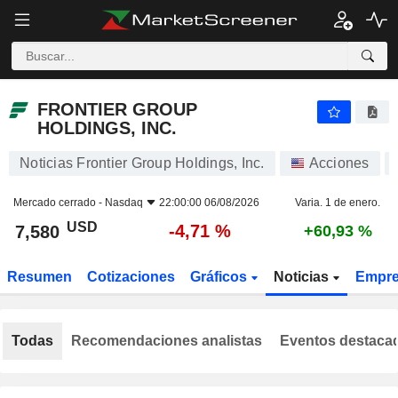
FRONTIER GROUP HOLDINGS, INC.
7,580
$
-4,71 %
FRONTIER GROUP
HOLDINGS, INC.
Noticias Frontier Group Holdings, Inc.
Acciones
Mercado cerrado -
Nasdaq
22:00:00 06/08/2026
Varia. 1 de enero.
USD
-4,71 %
7,580
+60,93 %
Resumen
Cotizaciones
Gráficos
Noticias
Empr
Todas
Recomendaciones analistas
Eventos destaca