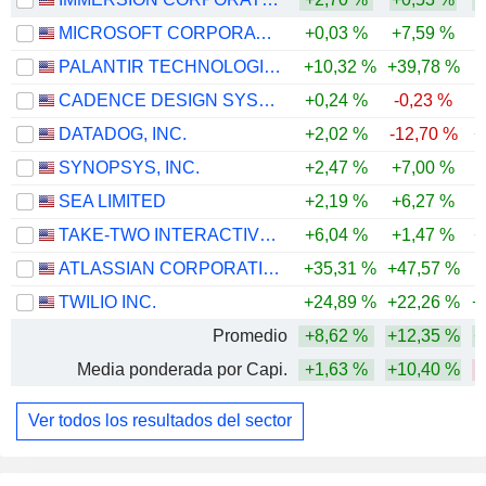
MICROSOFT CORPORATION
+0,03 %
+7,59 %
PALANTIR TECHNOLOGIES INC.
+10,32 %
+39,78 %
CADENCE DESIGN SYSTEMS, INC.
+0,24 %
-0,23 %
DATADOG, INC.
+2,02 %
-12,70 %
+
SYNOPSYS, INC.
+2,47 %
+7,00 %
-
SEA LIMITED
+2,19 %
+6,27 %
-
TAKE-TWO INTERACTIVE SOFTWARE, INC.
+6,04 %
+1,47 %
+
ATLASSIAN CORPORATION
+35,31 %
+47,57 %
-
TWILIO INC.
+24,89 %
+22,26 %
+
Promedio
+8,62 %
+12,35 %
+
Media ponderada por Capi.
+1,63 %
+10,40 %
Ver todos los resultados del sector