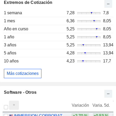
Extremos de Cotización
1 semana
7,28
7,8
1 mes
6,36
8,05
Año en curso
5,25
8,05
1 año
5,25
8,05
3 años
5,25
13,94
5 años
4,28
13,94
10 años
4,23
17,7
Más cotizaciones
Software - Otros
V
Variación
Varia. 5d.
IMMERSION CORPORATION
+2,70 %
+0,53 %