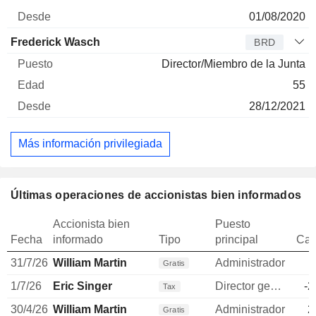
01/08/2020
Frederick Wasch
BRD
Director/Miembro de la Junta
55
28/12/2021
Más información privilegiada
Últimas operaciones de accionistas bien informados
Accionista bien
Puesto
Fecha
informado
Tipo
principal
Can
31/7/26
William Martin
Administrador
Gratis
1/7/26
Eric Singer
Director general
-2
Tax
30/4/26
William Martin
Administrador
2
Gratis