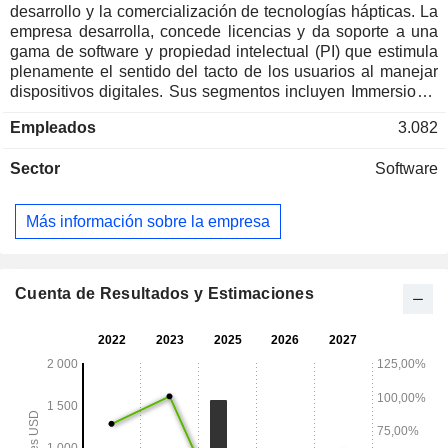
desarrollo y la comercialización de tecnologías hápticas. La
empresa desarrolla, concede licencias y da soporte a una
gama de software y propiedad intelectual (PI) que estimula
plenamente el sentido del tacto de los usuarios al manejar
dispositivos digitales. Sus segmentos incluyen Immersion y
Barnes & Noble Education. La empresa ofrece licencias de
Empleados
3.082
su tecnología patentada a sus clientes y les proporciona
software habilitador, herramientas relacionadas y asistencia
Sector
Software
técnica diseñadas para integrar la tecnología patentada de
la empresa en los productos de sus clientes o para mejorar
la funcionalidad de dicha tecnología. Las licencias de la
Más información sobre la empresa
empresa permiten a sus clientes implementar dispositivos,
contenidos y otras ofertas con capacidad háptica, que
suelen comercializar bajo sus propias marcas. Se centra en
diversas áreas de aplicación, tales como dispositivos
Cuenta de Resultados y Estimaciones
móviles, wearables, productos de consumo, entretenimiento
móvil y otros contenidos; realidad virtual y aumentada;
videojuegos para consolas; automoción, así como el sector
médico y residencial.