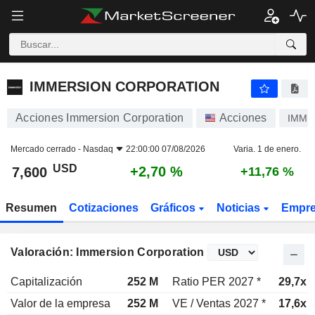
IMMERSION CORPORATION
7,600
$
+2,70 %
IMMERSION CORPORATION
Acciones Immersion Corporation
Acciones
IMMR
Mercado cerrado -
Nasdaq
22:00:00 07/08/2026
Varia. 1 de enero.
USD
+2,70 %
7,600
+11,76 %
Resumen
Cotizaciones
Gráficos
Noticias
Empr
Valoración: Immersion Corporation
Capitalización
252 M
Ratio PER 2027 *
29,7x
Valor de la empresa
252 M
VE / Ventas 2027 *
17,6x