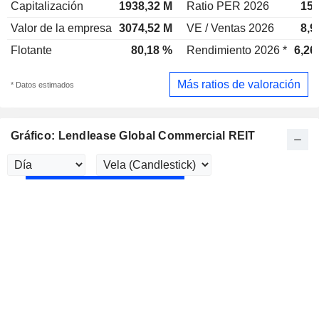
Capitalización
1938,32 M
Ratio PER 2026
15,
Valor de la empresa
3074,52 M
VE / Ventas 2026
8,9
Flotante
80,18 %
Rendimiento 2026 *
6,26
Más ratios de valoración
* Datos estimados
Gráfico: Lendlease Global Commercial REIT