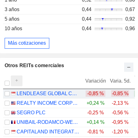
3 años
0,44
0,67
5 años
0,44
0,92
10 años
0,44
0,96
Más cotizaciones
Otros REITs comerciales
V
Variación
Varia. 5d.
LENDLEASE GLOBAL COMMERCIAL REIT
-0,85 %
-0,85 %
REALTY INCOME CORPORATION
+0,24 %
-2,13 %
SEGRO PLC
-0,25 %
-0,56 %
+
UNIBAIL-RODAMCO-WESTFIELD SE
+0,14 %
-0,95 %
+
CAPITALAND INTEGRATED COMMERCIAL TRUST
-0,81 %
-1,20 %