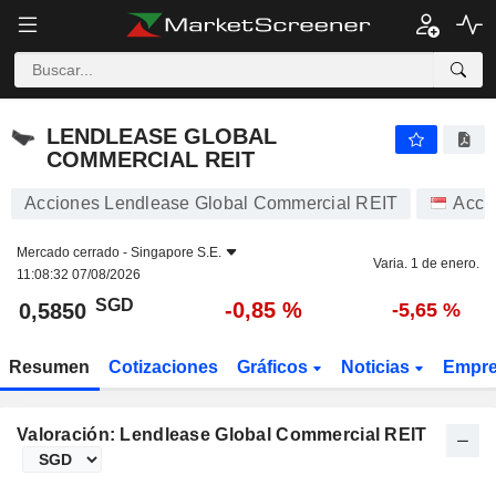
LENDLEASE GLOBAL COMMERCIAL REIT
0,5850
$
-0,85 %
LENDLEASE GLOBAL
COMMERCIAL REIT
Acciones Lendlease Global Commercial REIT
Acci
Mercado cerrado -
Singapore S.E.
Varia. 1 de enero.
11:08:32 07/08/2026
SGD
-0,85 %
0,5850
-5,65 %
Resumen
Cotizaciones
Gráficos
Noticias
Empr
Valoración: Lendlease Global Commercial REIT