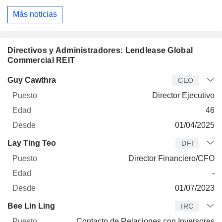
Más noticias
Directivos y Administradores: Lendlease Global
Commercial REIT
Director
Puesto
Edad
Desde
Guy Cawthra
CEO
Director Ejecutivo
46
01/04/2025
Lay Ting Teo
DFI
Director Financiero/CFO
-
01/07/2023
Bee Lin Ling
IRC
Contacto de Relaciones con Inversores