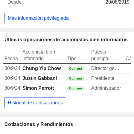
29/08/2019
Más información privilegiada
Últimas operaciones de accionistas bien informados
Accionista bien
Puesto
Fecha
informado
Tipo
principal
Can
30/9/24
Chung Yip Chow
Director general
1
Compra
30/9/24
Justin Gabbani
Presidente
1
Compra
30/9/24
Simon Perrott
Administrador
Compra
Historial de transacciones
Cotizaciones y Rendimientos