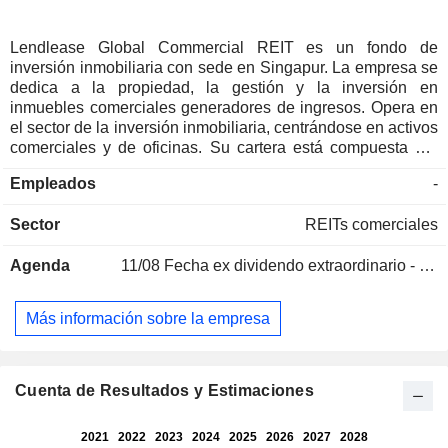
Lendlease Global Commercial REIT es un fondo de
inversión inmobiliaria con sede en Singapur. La empresa se
dedica a la propiedad, la gestión y la inversión en
inmuebles comerciales generadores de ingresos. Opera en
el sector de la inversión inmobiliaria, centrándose en activos
comerciales y de oficinas. Su cartera está compuesta por
inmuebles comerciales situados en Singapur e Italia, entre
Empleados
-
los que se incluyen centros comerciales y edificios de
oficinas. Sus actividades comerciales incluyen la
Sector
REITs comerciales
adquisición de inmuebles, la gestión de activos, el
arrendamiento y la gestión de inquilinos. Genera ingresos
Agenda
11/08
Fecha ex dividendo extraordinario - 0.00068 SGD
principalmente a través de actividades de arrendamiento y
servicios relacionados con los inmuebles asociados a sus
activos comerciales. Su cartera comprende inmuebles en
Más información sobre la empresa
régimen de arrendamiento en Singapur, concretamente
313@somerset (un inmueble comercial de primera
categoría), así como derechos de propiedad plena sobre
Sky Complex (tres edificios comerciales de grado A) en
Cuenta de Resultados y Estimaciones
Milán. La gestora de la empresa es Lendlease Global
Commercial Trust Management Pte. Ltd.