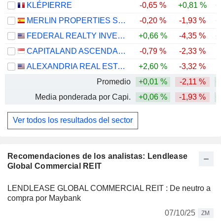
KLÉPIERRE
-0,65 %
+0,81 %
+
MERLIN PROPERTIES SOCIMI, S.A.
-0,20 %
-1,93 %
+
FEDERAL REALTY INVESTMENT TRUST
+0,66 %
-4,35 %
+
CAPITALAND ASCENDAS REIT
-0,79 %
-2,33 %
ALEXANDRIA REAL ESTATE EQUITIES, INC.
+2,60 %
-3,32 %
-
Promedio
+0,01 %
-2,11 %
+
Media ponderada por Capi.
+0,06 %
-1,93 %
+
Ver todos los resultados del sector
Recomendaciones de los analistas: Lendlease
Global Commercial REIT
LENDLEASE GLOBAL COMMERCIAL REIT : De neutro a
compra por Maybank
07/10/25
ZM