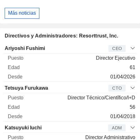
Más noticias
Directivos y Administradores: Resorttrust, Inc.
Director
Puesto
Edad
Desde
Ariyoshi Fushimi
CEO
Director Ejecutivo
61
01/04/2026
Tetsuya Furukawa
CTO
Director Técnico/Científico/I+D
56
01/04/2018
Katsuyuki Iuchi
ADM
Director Administrativo