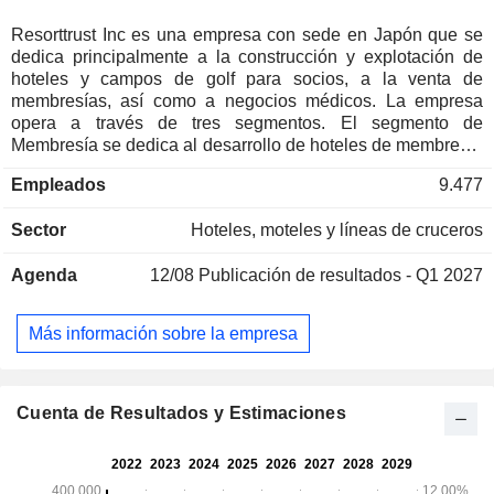
Resorttrust Inc es una empresa con sede en Japón que se
dedica principalmente a la construcción y explotación de
hoteles y campos de golf para socios, a la venta de
membresías, así como a negocios médicos. La empresa
opera a través de tres segmentos. El segmento de
Membresía se dedica al desarrollo de hoteles de membresía
y a la venta de diversas membresías. El segmento de
Empleados
9.477
hoteles-restaurante se dedica principalmente a la
explotación de restaurantes y hoteles resort bajo los
Sector
Hoteles, moteles y líneas de cruceros
nombres de XIV, BAYCOURT CLUB, SUN MEMBERS y
HOTEL TRUSTY, así como a la prestación de servicios de
Agenda
12/08
Publicación de resultados - Q1 2027
limpieza de hoteles, y servicios de agencia de seguros de
vida. El segmento médico se dedica a la venta y gestión de
afiliaciones médicas, así como a la prestación de servicios
Más información sobre la empresa
de consultoría médica. Además, la empresa también se
dedica al negocio de alquiler de inmuebles y a la gestión de
villas.
Cuenta de Resultados y Estimaciones