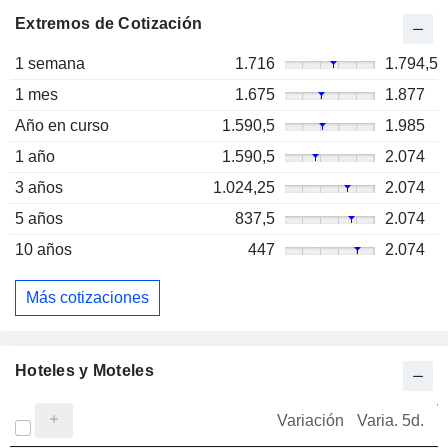
Extremos de Cotización
1 semana
1.716
1.794,5
1 mes
1.675
1.877
Año en curso
1.590,5
1.985
1 año
1.590,5
2.074
3 años
1.024,25
2.074
5 años
837,5
2.074
10 años
447
2.074
Más cotizaciones
Hoteles y Moteles
V
Variación
Varia. 5d.