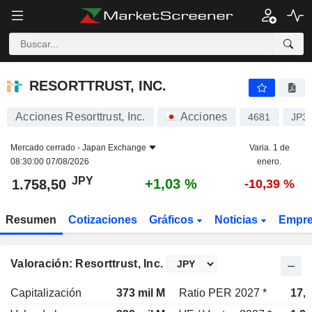
RESORTTRUST, INC.
1.758,50
¥
+1,03 %
RESORTTRUST, INC.
Acciones Resorttrust, Inc.
Acciones
4681
JP3
Mercado cerrado -
Japan Exchange
Varia. 1 de
08:30:00 07/08/2026
enero.
JPY
+1,03 %
1.758,50
-10,39 %
Resumen
Cotizaciones
Gráficos
Noticias
Empr
Valoración: Resorttrust, Inc.
Capitalización
373 mil M
Ratio PER 2027 *
17,