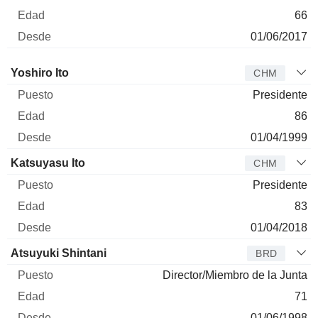
66
01/06/2017
Administrador
Puesto
Edad
Desde
Yoshiro Ito
CHM
Presidente
86
01/04/1999
Katsuyasu Ito
CHM
Presidente
83
01/04/2018
Atsuyuki Shintani
BRD
Director/Miembro de la Junta
71
01/06/1998