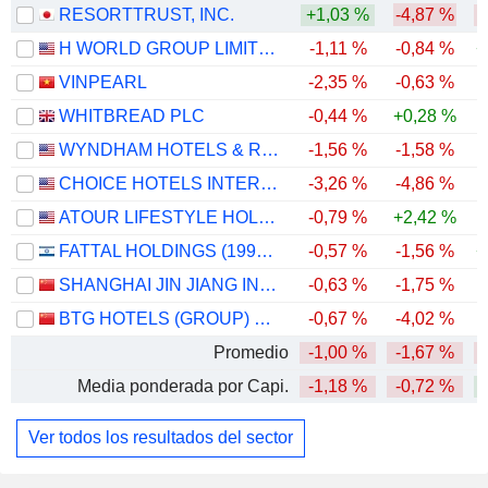
RESORTTRUST, INC.
+1,03 %
-4,87 %
H WORLD GROUP LIMITED
-1,11 %
-0,84 %
+
VINPEARL
-2,35 %
-0,63 %
WHITBREAD PLC
-0,44 %
+0,28 %
-
WYNDHAM HOTELS & RESORTS, INC.
-1,56 %
-1,58 %
-
CHOICE HOTELS INTERNATIONAL, INC.
-3,26 %
-4,86 %
-
ATOUR LIFESTYLE HOLDINGS LIMITED
-0,79 %
+2,42 %
FATTAL HOLDINGS (1998) LTD
-0,57 %
-1,56 %
+
SHANGHAI JIN JIANG INTERNATIONAL HOTELS CO., LTD.
-0,63 %
-1,75 %
-
BTG HOTELS (GROUP) CO., LTD.
-0,67 %
-4,02 %
-
Promedio
-1,00 %
-1,67 %
Media ponderada por Capi.
-1,18 %
-0,72 %
Ver todos los resultados del sector