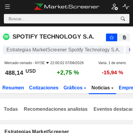
SPOTIFY TECHNOLOGY S.A.
488,14
$
+2,75 %
SPOTIFY TECHNOLOGY S.A.
Estrategias MarketScreener Spotify Technology S.A.
Mercado cerrado -
NYSE
22:00:02 07/08/2026
Varia. 1 de enero.
USD
+2,75 %
488,14
-15,94 %
Resumen
Cotizaciones
Gráficos
Noticias
Empr
Todas
Recomendaciones analistas
Eventos destaca
Estrategias MarketScreener