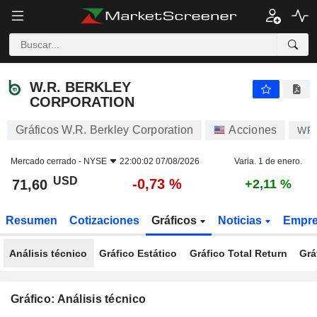
W.R. BERKLEY CORPORATION
71,60
$
-0,73 %
W.R. BERKLEY
CORPORATION
Gráficos W.R. Berkley Corporation
Acciones
WR
Mercado cerrado -
NYSE
22:00:02 07/08/2026
Varia. 1 de enero.
USD
-0,73 %
71,60
+2,11 %
Resumen
Cotizaciones
Gráficos
Noticias
Empr
Análisis técnico
Gráfico Estático
Gráfico Total Return
Grá
Gráfico: Análisis técnico