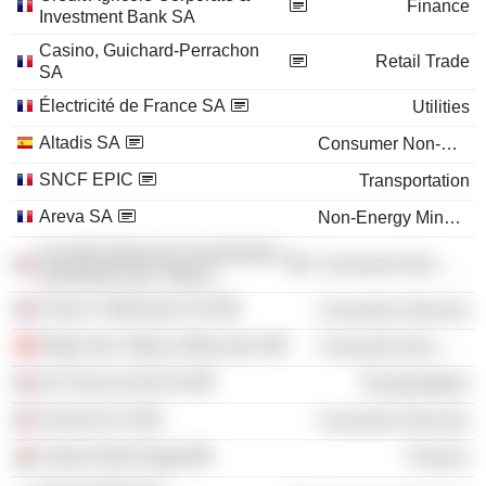
Finance
Investment Bank SA
Casino, Guichard-Perrachon
Retail Trade
SA
Électricité de France SA
Utilities
Altadis SA
Consumer Non-Durables
SNCF EPIC
Transportation
Areva SA
Non-Energy Minerals
Société Nationale d'exploitation
Consumer Non-Durables
Industrielle des Tabacs
France Télévisions SA
Consumer Services
Regie des Tabacs Marocains
Consumer Non-Durables
Air France-KLM SA
Transportation
Sciences Po
Consumer Services
Calyon Bank Egypt
Finance