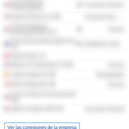
Ecole Nationale
Consumer Services
d'Administration
Imperial Tobacco Ltd.
Consumer Non-Durables
Fonds Stratégique
Finance
d'Investissement Fund
Pernod Ricard Winemakers Pty
Distribution Services
Ltd.
Altadis Maroc SA
Bpifrance Participations SA
Finance
Logista Integral SA
Transportation
State Holding WLL
Finance
France Telecom Encaissements
SpA
Opéra Comique SARL
Consumer Services
Ver las conexiones de la empresa