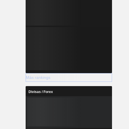
Más rankings
Divisas / Forex