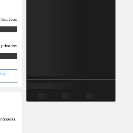
Inactivas
 privadas
Paul
inculadas
o