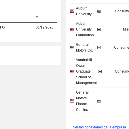
Auburn
Consume
University
Fin
Auburn
CFO
01/12/2020
University
Mis
Foundation
General
Consumer
Motors Co.
Vanderbilt
Owen
Graduate
Consume
School of
Management
General
Motors
Financial
Co., Inc.
Ver las conexiones de la empresa