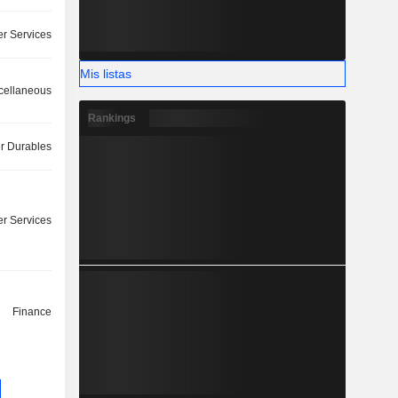
r Services
Mis listas
cellaneous
Rankings
 Durables
r Services
Finance