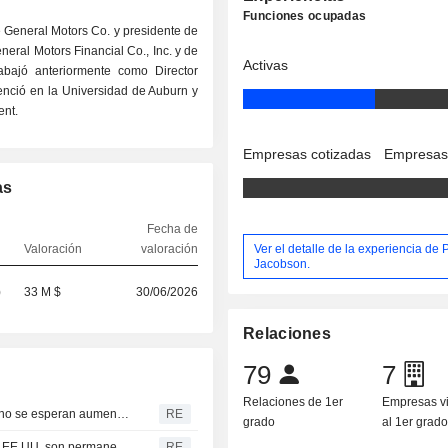
Funciones ocupadas
de General Motors Co. y presidente de
eral Motors Financial Co., Inc. y de
Activas
abajó anteriormente como Director
icenció en la Universidad de Auburn y
nt.
Empresas cotizadas
Empresas
as
Fecha de
Ver el detalle de la experiencia de 
Valoración
valoración
Jacobson.
)
33 M $
30/06/2026
Relaciones
79
7
Relaciones de 1er
Empresas v
El director financiero de GM, Paul Jacobson, afirma que no se esperan aumentos de precios específicos relacionados con los aranceles
RE
grado
al 1er grad
El director financiero de GM dice que si los aranceles de EE.UU. son permanentes, la empresa debe considerar la ubicación de las plantas
RE