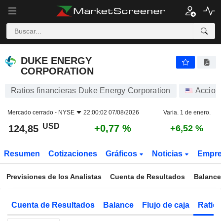
DUKE ENERGY CORPORATION
124,85
$
+0,77 %
DUKE ENERGY
CORPORATION
Ratios financieras Duke Energy Corporation
Accion
Mercado cerrado -
NYSE
22:00:02 07/08/2026
Varia. 1 de enero.
USD
+0,77 %
124,85
+6,52 %
Resumen
Cotizaciones
Gráficos
Noticias
Empr
Previsiones de los Analistas
Cuenta de Resultados
Balance
Cuenta de Resultados
Balance
Flujo de caja
Ratios