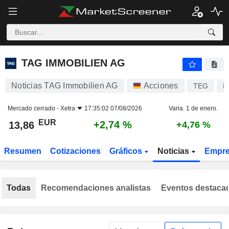
TAG IMMOBILIEN AG
13,86
€
+2,74 %
TAG IMMOBILIEN AG
Noticias TAG Immobilien AG
Acciones
TEG
D
Mercado cerrado -
Xetra
17:35:02 07/08/2026
Varia. 1 de enero.
EUR
+2,74 %
13,86
+4,76 %
Resumen
Cotizaciones
Gráficos
Noticias
Empr
Todas
Recomendaciones analistas
Eventos destaca