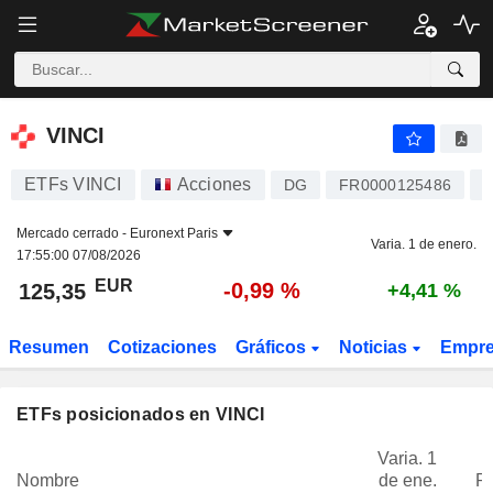
VINCI
125,35
€
-0,99 %
VINCI
ETFs VINCI
Acciones
C
DG
FR0000125486
Mercado cerrado -
Euronext Paris
Varia. 1 de enero.
17:55:00 07/08/2026
EUR
-0,99 %
125,35
+4,41 %
Resumen
Cotizaciones
Gráficos
Noticias
Empr
ETFs posicionados en VINCI
Varia. 1
Nombre
de ene.
P