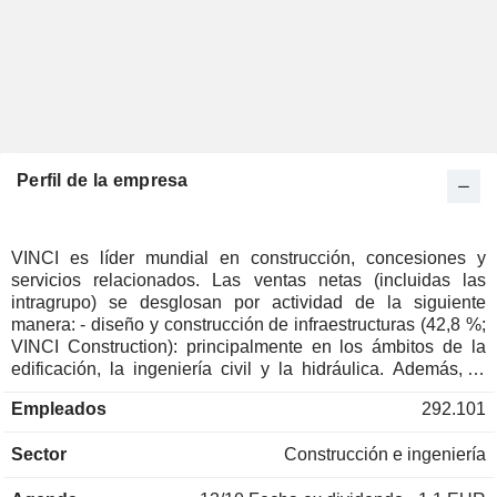
Perfil de la empresa
VINCI es líder mundial en construcción, concesiones y
servicios relacionados. Las ventas netas (incluidas las
intragrupo) se desglosan por actividad de la siguiente
manera: - diseño y construcción de infraestructuras (42,8 %;
VINCI Construction): principalmente en los ámbitos de la
edificación, la ingeniería civil y la hidráulica. Además, el
grupo está desarrollando una actividad en la construcción,
Empleados
292.101
renovación y mantenimiento de infraestructuras de
transporte (carreteras, autopistas y ferrocarriles; Eurovia), en
Sector
Construcción e ingeniería
la producción de áridos (n.º 1 en Francia) y en el desarrollo
urbano; - diseño, ejecución y mantenimiento de