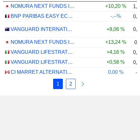
NOMURA NEXT FUNDS INTERNATIONAL EQUITY MSCI-KOKUSAI (YEN-HEDGED) ETF - JPY
+10,20 %
1,
BNP PARIBAS EASY ECPI GLOBAL ESG INFRASTRUCTURE UCITS ETF (C) - USD
-.--%
0,
0,
VANGUARD INTERNATIONAL EQUITY INDEX FUNDS - VANGUARD FTSE ALL-WORLD EX-US ETF
+9,06 %
NOMURA NEXT FUNDS INTERNATIONAL EQUITY MSCI-KOKUSAI (UNHEDGED) ETF - JPY
+13,24 %
0,
VANGUARD LIFESTRATEGY 40% EQUITY UCITS ETF - DISTRIBUTING - EUR
+4,16 %
0,
VANGUARD LIFESTRATEGY 20% EQUITY UCITS ETF - DISTRIBUTING - EUR
+0,58 %
0,
CI MARRET ALTERNATIVE ABSOLUTE RETURN BOND ETF - CAD
0,00 %
-
1
2