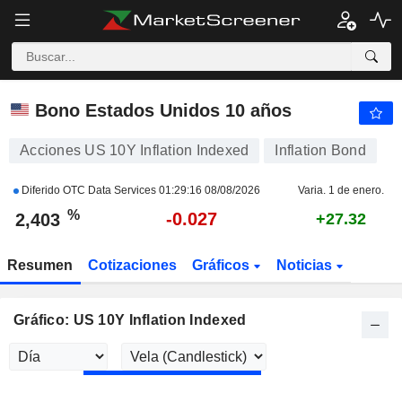
US 10Y INFLATION INDEXED
2,403
%
-1.124
Bono Estados Unidos 10 años
Acciones US 10Y Inflation Indexed
Inflation Bond
Diferido OTC Data Services
01:29:16 08/08/2026
Varia. 1 de enero.
%
-0.027
2,403
+27.32
Resumen
Cotizaciones
Gráficos
Noticias
Gráfico: US 10Y Inflation Indexed