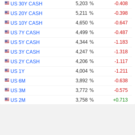
5,203
%
-0.408
US 30Y CASH
5,211
%
-0.398
US 20Y CASH
4,650
%
-0.647
US 10Y CASH
4,499
%
-0.487
US 7Y CASH
4,344
%
-1.183
US 5Y CASH
4,247
%
-1.318
US 3Y CASH
4,206
%
-1.117
US 2Y CASH
4,004
%
-1.211
US 1Y
3,892
%
-0.638
US 6M
3,772
%
-0.575
US 3M
3,758
%
+0.713
US 2M
3,686
%
-0.238
US 1M
US 30Y INFLATION
2,987
%
-0.767
INDEXED