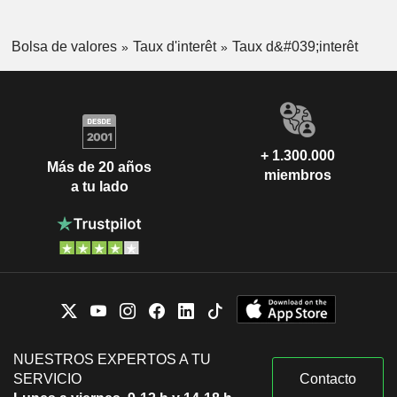
US 10Y INFLATION
2,403
%
-1.124
INDEXED
Bolsa de valores
US 5Y INFLATION
Taux d'interêt
Taux d&#039;interêt
1,725
%
+2.034
INDEXED
+ 1.300.000
Más de 20 años
miembros
a tu lado
NUESTROS EXPERTOS A TU
SERVICIO
Contacto