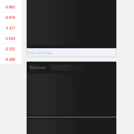
-0.862
-0.976
-1.117
-1.034
-2.152
Más rankings
-0.390
Rankings
-0.174
-0.238
-0.419
-1.070
+2.034