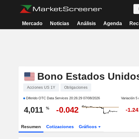
Mercado
Noticias
Análisis
Agenda
Rec
Bono Estados Unidos
Acciones US 1Y
Obligaciones
Diferido OTC Data Services
20:26:29 07/08/2026
Variación 5 
4,011
-0.042
%
-1.24
Resumen
Cotizaciones
Gráficos