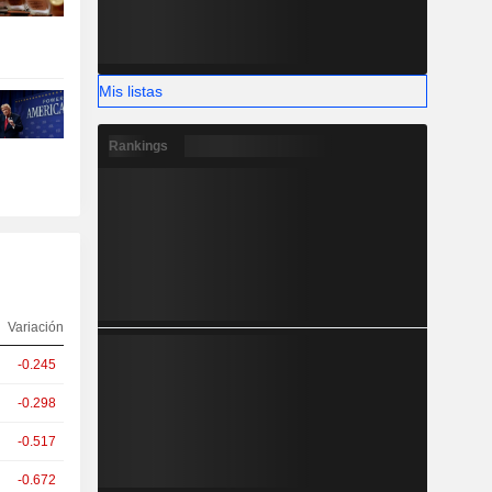
Mis listas
Rankings
Variación
-0.245
-0.298
-0.517
-0.672