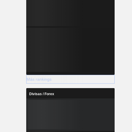
Más rankings
Divisas / Forex