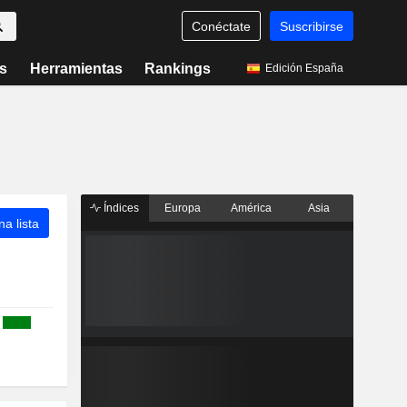
Conéctate
Suscribirse
s
Herramientas
Rankings
Edición España
Índices
Europa
América
Asia
a lista