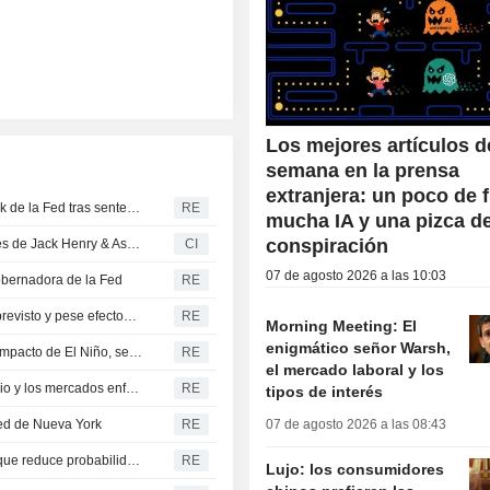
Los mejores artículos d
semana en la prensa
extranjera: un poco de f
Trump sigue adelante con intento de destituir a Lisa Cook de la Fed tras sentencia: ABC News
RE
mucha IA y una pizca d
conspiración
PrintMail Solutions se integra en las plataformas centrales de Jack Henry & Associates a través de su red de integración fintech
CI
07 de agosto 2026 a las 10:03
gobernadora de la Fed
RE
Economía peruana crecería un 3,5% este año, sobre lo previsto y pese efectos de El Niño: ministro
RE
Morning Meeting: El
enigmático señor Warsh,
La economía de Perú crecerá un 3,5% en 2026 pese al impacto de El Niño, según el Gobierno
RE
el mercado laboral y los
EE. UU. sufre una inesperada pérdida de empleos en julio y los mercados enfrían las expectativas de subida de tipos
RE
tipos de interés
Fed de Nueva York
RE
07 de agosto 2026 a las 08:43
Monedas A.Latina suben tras dato de empleo en EEUU que reduce probabilidad de alza de tasas Fed
RE
Lujo: los consumidores