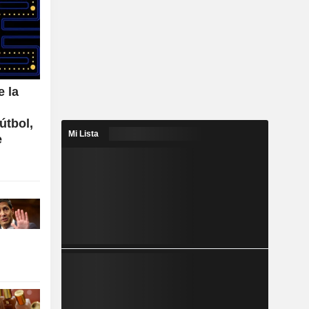
e la
útbol,
Mi Lista
e