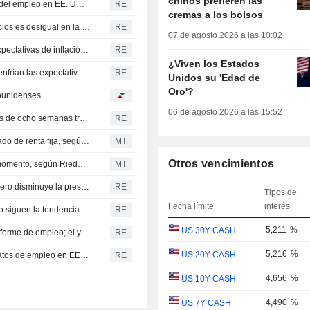
chinos prefieren las
Las divisas latinoamericanas avanzan ante la debilidad del empleo en EE. UU., que lastra al dólar
RE
cremas a los bolsos
Barkin, de la Fed, señala que el poder de fijación de precios es desigual en la economía
RE
07 de agosto 2026 a las 10:02
La Fed de Nueva York apenas detecta cambios en las expectativas de inflación de julio
RE
¿Viven los Estados
El TSX sube tras unos datos de empleo en EE. UU. que enfrían las expectativas de tipos de la Fed
RE
Unidos su 'Edad de
Oro'?
dounidenses
06 de agosto 2026 a las 15:52
DIVISAS CANADÁ-El dólar canadiense alcanza máximos de ocho semanas tras unos datos de empleo mejores de lo previsto
RE
BlackRock apuesta por la máxima prudencia en el mercado de renta fija, según Rieder
MT
Otros vencimientos
Una subida de tipos de la Fed no tiene sentido en este momento, según Rieder de BlackRock
MT
Actualidad del crédito privado: resultados más débiles, pero disminuye la presión de los reembolsos
RE
Tipos de
Fecha límite
interés
Barkin, de la Fed, afirma que los datos de empleo de julio siguen la tendencia reciente
RE
5,211
%
US 30Y CASH
Las bolsas y los bonos de EE. UU. suben tras un débil informe de empleo; el yen recupera terreno
RE
5,216
%
US 20Y CASH
Oro alcanza su máximo en siete semanas tras débiles datos de empleo en EEUU
RE
4,656
%
US 10Y CASH
4,490
%
US 7Y CASH