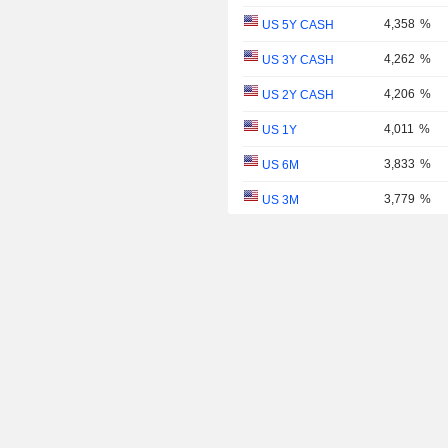
4,358
%
US 5Y CASH
4,262
%
US 3Y CASH
4,206
%
US 2Y CASH
4,011
%
US 1Y
3,833
%
US 6M
3,779
%
US 3M
3,725
%
US 2M
3,686
%
US 1M
US 30Y INFLATION
2,997
%
INDEXED
US 10Y INFLATION
2,404
%
INDEXED
US 5Y INFLATION
1,725
%
INDEXED