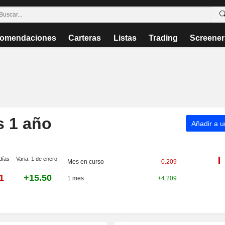
omendaciones
Carteras
Listas
Trading
Screener
 1 año
Añadir a un
días
Varia. 1 de enero.
Mes en curso
-0.209
1
+15.50
1 mes
+4.209