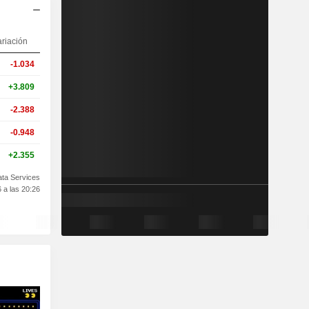
ariación
-1.034
+3.809
-2.388
-0.948
+2.355
ata Services
 a las 20:26